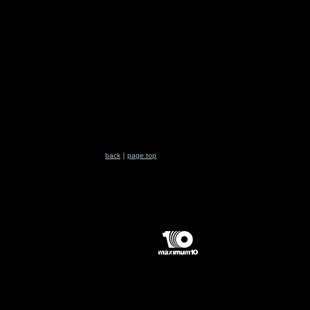
back
｜
page top