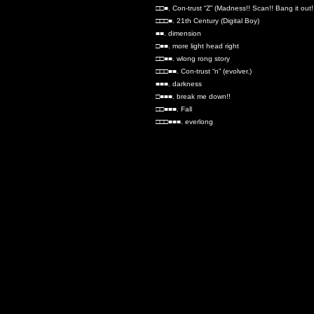
□□■. Con-trust “Z” (Madness!! Scan!! Bang it out!
□□□■. 21th Century (Digital Boy)
■■. dimension
□■■. more light head right
□□■■. wlong rong story
□□□■■. Con-trust “n” (evolver.)
■■■. darkness
□■■■. break me down!!
□□■■■. Fall
□□□■■■. everlong