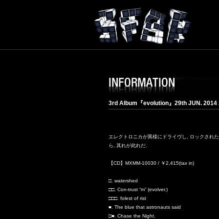
SFPR
INFORMATION
3rd Album『evolution』29th JUN. 2014 A
エレクトロニカが異様にドライヴし, ロックされた
ら, 其れが此れだ.
【CD】MXMM-10030 / ￥2,415(tax in)
□. watershed
□□. Con-trust “m” (evolver.)
□□□. folest of rist
■. The blue that astronauts said
□■. Chase the Night.