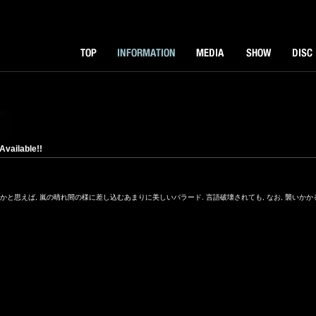
TOP
INFORMATOIN
MEDIA
SHOW
DISK
vailable!!
かと思えば, 嵐の晴れ間の様に差し込むあまりに美しいバラード. 言語破壊されても, なお, 襲いか